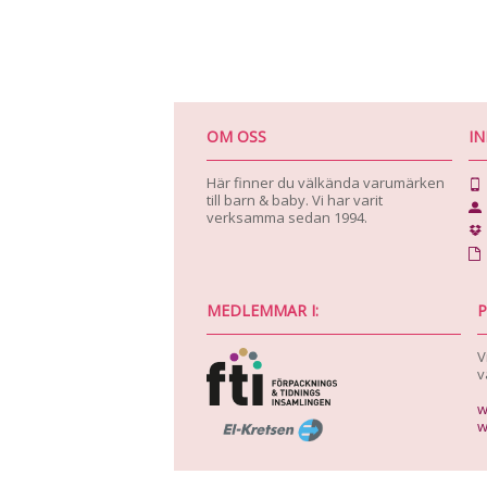
OM OSS
I
Här finner du välkända varumärken
till barn & baby. Vi har varit
verksamma sedan 1994.
MEDLEMMAR I:
P
V
v
w
w